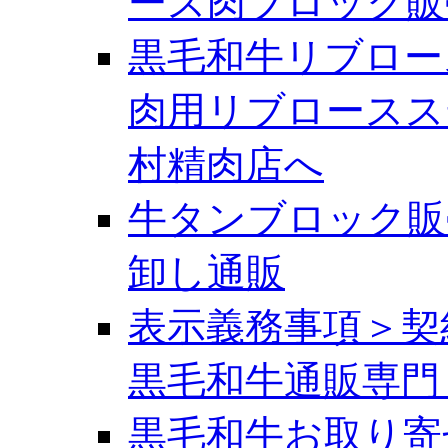
ース肉ブロック販
黒毛和牛リブロー
肉用リブロースス
村精肉店へ
牛タンブロック販
卸し通販
表示義務事項＞
黒毛和牛通販専門
黒毛和牛お取り寄